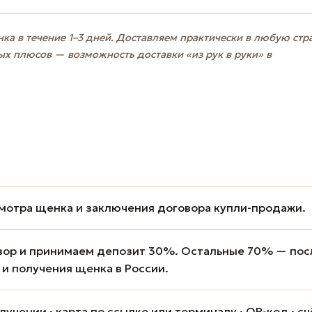
ка в течение 1–3 дней. Доставляем практически в любую стр
ых плюсов — возможность доставки «из рук в руки» в
мотра щенка и заключения договора купли-продажи.
вор и принимаем депозит 30%. Остальные 70% — пос
 и получения щенка в России.
учении · карта по ссылке или терминалу · QR-код · сч