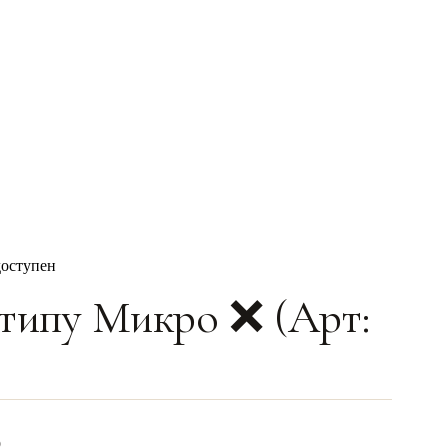
доступен
типу Микро ❌ (Арт:
0