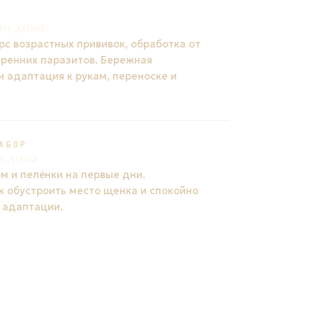
ни дома
рс возрастных прививок, обработка от
тренних паразитов. Бережная
и адаптация к рукам, переноске и
АБОР
ь дома
м и пелёнки на первые дни.
к обустроить место щенка и спокойно
 адаптации.