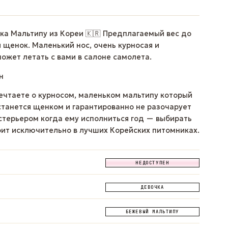
ка Мальтипу из Кореи 🇰🇷 Предплагаемый вес до
ий щенок. Маленький нос, очень курносая и
ожет летать с вами в салоне самолета.
н
мечтаете о курносом, маленьком мальтипу который
станется щенком и гарантированно не разочарует
кстерьером когда ему исполниться год — выбирать
ит исключительно в лучших Корейских питомниках.
НЕДОСТУПЕН
ДЕВОЧКА
БЕЖЕВЫЙ МАЛЬТИПУ