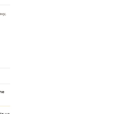
ану,
ле
ёт на