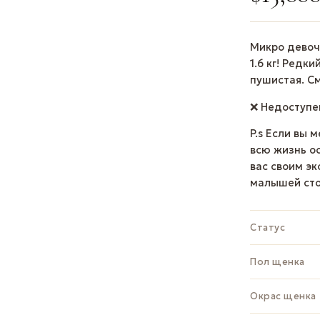
Микро девоч
1.6 кг! Редк
пушистая. См
❌ Недоступе
P.s Если вы 
всю жизнь о
вас своим э
малышей сто
Статус
Пол щенка
Окрас щенка