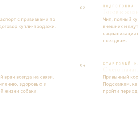
ПОДГОТОВКА
02
Готов к жиз
спорт с прививками по
Чип, полный ку
 договор купли-продажи.
внешних и вну
социализация 
поездкам.
СТАРТОВЫЙ Н
04
С чего начат
 врач всегда на связи.
Привычный кор
млению, здоровью и
Подскажем, ка
й жизни собаки.
пройти период