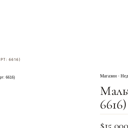
Т: 6616)
Магазин · Не
Маль
6616)
$
15,00