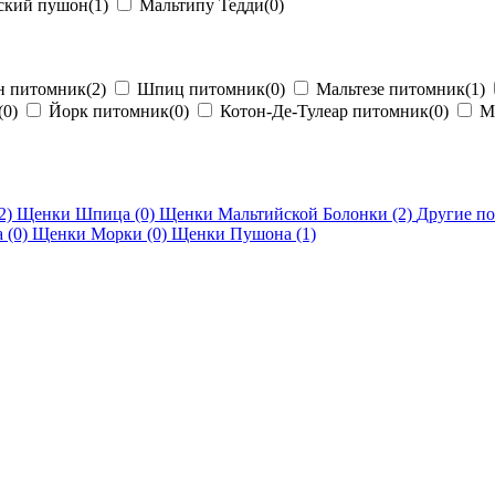
ский пушон
(1)
Мальтипу Тедди
(0)
 питомник
(2)
Шпиц питомник
(0)
Мальтезе питомник
(1)
(0)
Йорк питомник
(0)
Котон-Де-Тулеар питомник
(0)
Мо
2)
Щенки Шпица
(0)
Щенки Мальтийской Болонки
(2)
Другие п
а
(0)
Щенки Морки
(0)
Щенки Пушона
(1)