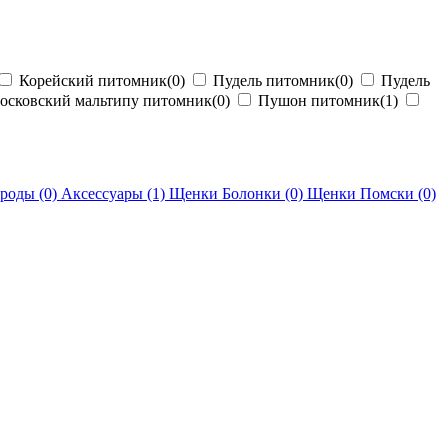
Корейский питомник
(0)
Пудель питомник
(0)
Пудель
сковский мальтипу питомник
(0)
Пушон питомник
(1)
ороды
(0)
Аксессуары
(1)
Щенки Болонки
(0)
Щенки Помски
(0)