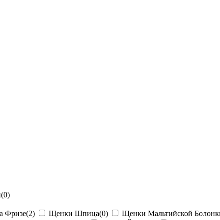
н
(0)
а Фризе
(2)
Щенки Шпица
(0)
Щенки Мальтийской Болонк