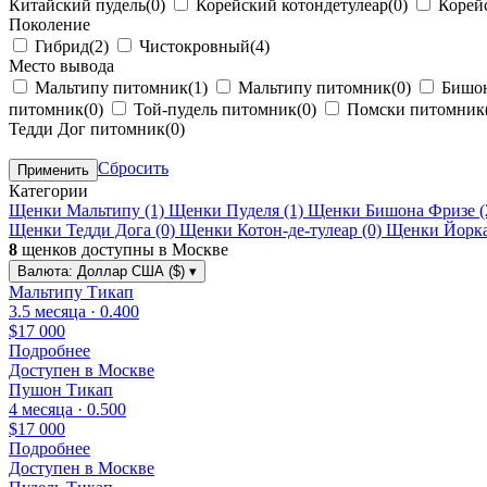
Китайский пудель
(0)
Корейский котондетулеар
(0)
Корей
Поколение
Гибрид
(2)
Чистокровный
(4)
Место вывода
Мальтипу питомник
(1)
Мальтипу питомник
(0)
Бишон
питомник
(0)
Той-пудель питомник
(0)
Помски питомник
Тедди Дог питомник
(0)
Сбросить
Применить
Категории
Щенки Мальтипу
(1)
Щенки Пуделя
(1)
Щенки Бишона Фризе
(
Щенки Тедди Дога
(0)
Щенки Котон-де-тулеар
(0)
Щенки Йорк
8
щенков доступны в Москве
Валюта:
Доллар США ($)
▾
Мальтипу Тикап
3.5 месяца · 0.400
$17 000
Подробнее
Доступен в Москве
Пушон Тикап
4 месяца · 0.500
$17 000
Подробнее
Доступен в Москве