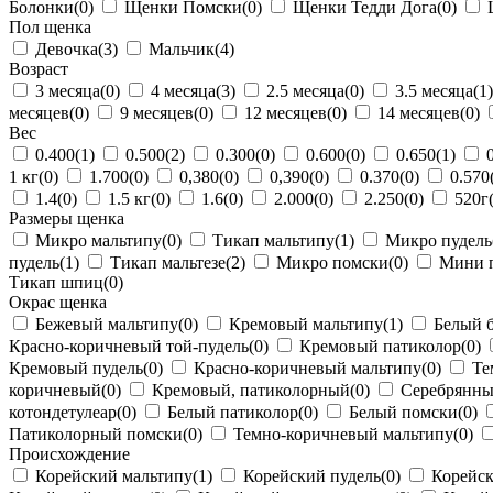
Болонки
(0)
Щенки Помски
(0)
Щенки Тедди Дога
(0)
Щ
Пол щенка
Девочка
(3)
Мальчик
(4)
Возраст
3 месяца
(0)
4 месяца
(3)
2.5 месяца
(0)
3.5 месяца
(1)
месяцев
(0)
9 месяцев
(0)
12 месяцев
(0)
14 месяцев
(0)
Вес
0.400
(1)
0.500
(2)
0.300
(0)
0.600
(0)
0.650
(1)
0
1 кг
(0)
1.700
(0)
0,380
(0)
0,390
(0)
0.370
(0)
0.570
1.4
(0)
1.5 кг
(0)
1.6
(0)
2.000
(0)
2.250
(0)
520г
Размеры щенка
Микро мальтипу
(0)
Тикап мальтипу
(1)
Микро пудель
пудель
(1)
Тикап мальтезе
(2)
Микро помски
(0)
Мини п
Тикап шпиц
(0)
Окрас щенка
Бежевый мальтипу
(0)
Кремовый мальтипу
(1)
Белый 
Красно-коричневый той-пудель
(0)
Кремовый патиколор
(0)
Кремовый пудель
(0)
Красно-коричневый мальтипу
(0)
Те
коричневый
(0)
Кремовый, патиколорный
(0)
Серебрянн
котондетулеар
(0)
Белый патиколор
(0)
Белый помски
(0)
Патиколорный помски
(0)
Темно-коричневый мальтипу
(0)
Происхождение
Корейский мальтипу
(1)
Корейский пудель
(0)
Корейс