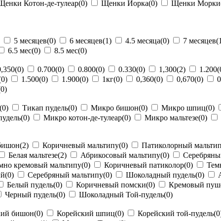
енки Котон-де-тулеар
(0)
Щенки Йорка
(0)
Щенки Морки
5 месяцев
(0)
6 месяцев
(1)
4.5 месяца
(0)
7 месяцев
(
6.5 мес
(0)
8.5 мес
(0)
,350
(0)
0.700
(0)
0.800
(0)
0.330
(0)
1,300
(2)
1.200
(
(0)
1.500
(0)
1.900
(0)
1кг
(0)
0,360
(0)
0,670
(0)
0
(0)
(0)
Тикап пудель
(0)
Микро бишон
(0)
Микро шпиц
(0)
удель
(0)
Микро котон-де-тулеар
(0)
Микро мальтезе
(0)
бишон
(2)
Коричневый мальтипу
(0)
Патиколорный мальти
Белая мальтезе
(2)
Абрикосовый мальтипу
(0)
Серебряны
мно кремовый мальтипу
(0)
Коричневый патиколор
(0)
Тем
ый
(0)
Серебряный мальтипу
(0)
Шоколадный пудель
(0)
А
Белый пудель
(0)
Коричневый помски
(0)
Кремовый пуш
Черный пудель
(0)
Шоколадный Той-пудель
(0)
кий бишон
(0)
Корейский шпиц
(0)
Корейский той-пудель
(0