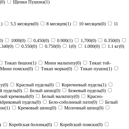
(0)
Щенки Пушона
(1)
1)
5,5 месяцев
(0)
8 месяцев
(1)
10 месяцев
(0)
11
0)
1000
(0)
0,450
(0)
0.900
(1)
1,700
(0)
0.350
(0)
.340
(0)
0.550
(0)
0.750
(0)
1
(0)
1.000
(0)
1.1 кг
(0)
Тикап бишон
(1)
Мини мальтипу
(0)
Тикап той-
Мини помски
(0)
Тикап морки
(0)
Тикап пушон
(1)
пу
(0)
Красный пудель
(0)
Коричневый пудель
(1)
й пудель
(0)
Белый шпиц
(0)
Бежевый пудель
(0)
ный кремовый
(0)
Белый мальтипу
(0)
Красно-
бриковый пудель
(0)
Бело-соболиный пати
(0)
Белый
он
(1)
Кремовый шпиц
(0)
Молочный шпиц
(0)
)
Корейская болонка
(0)
Корейский помски
(0)