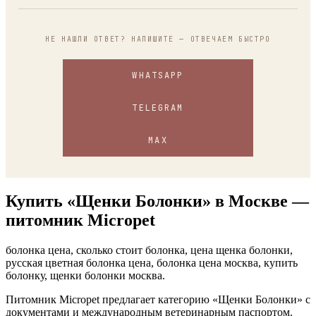
карту, перевод по СБП, QR-код, счёт.
гарантией замены щенка. Также мы сопровождаем
«Тикап» — самые миниатюрные щенки, взрослый
вас по вопросам адаптации, кормления и
вес около 1,5 кг. «Микро» — чуть крупнее, около 2,5
НЕ НАШЛИ ОТВЕТ? НАПИШИТЕ — ОТВЕЧАЕМ БЫСТРО
ветеринарии в течение всей жизни малыша.
кг. «Мини» — около 3 кг во взрослом возрасте.
Точный размер мы прогнозируем по родителям и
WHATSAPP
линии.
TELEGRAM
MAX
Купить «Щенки Болонки» в Москве —
питомник Micropet
болонка цена, сколько стоит болонка, цена щенка болонки,
русская цветная болонка цена, болонка цена москва, купить
болонку, щенки болонки москва.
Питомник Micropet предлагает категорию «Щенки Болонки» с
документами и международным ветеринарным паспортом.