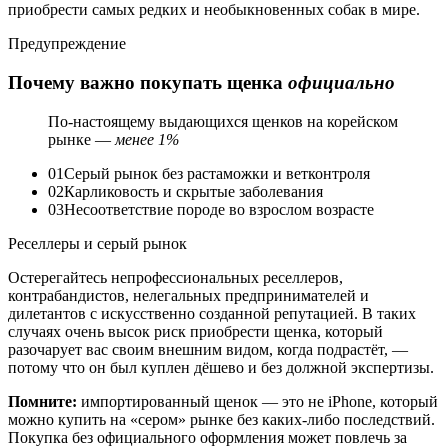
приобрести самых редких и необыкновенных собак в мире.
Предупреждение
Почему важно покупать щенка
официально
По-настоящему выдающихся щенков на корейском
рынке —
менее 1%
01
Серый рынок без растаможки и ветконтроля
02
Карликовость и скрытые заболевания
03
Несоответствие породе во взрослом возрасте
Реселлеры и серый рынок
Остерегайтесь непрофессиональных реселлеров,
контрабандистов, нелегальных предпринимателей и
дилетантов с искусственно созданной репутацией. В таких
случаях очень высок риск приобрести щенка, который
разочарует вас своим внешним видом, когда подрастёт, —
потому что он был куплен дёшево и без должной экспертизы.
Помните:
импортированный щенок — это не iPhone, который
можно купить на «сером» рынке без каких-либо последствий.
Покупка без официального оформления может повлечь за