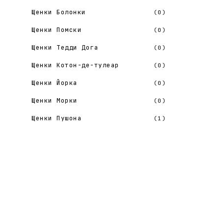
Шоколадный Той-пудель
(0)
Щенки Болонки
(0)
Щенки Помски
(0)
Щенки Тедди Дога
(0)
Щенки Котон-де-тулеар
(0)
Щенки Йорка
(0)
Щенки Морки
(0)
Щенки Пушона
(1)