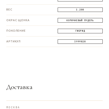
ВЕС
1.200
ОКРАС ЩЕНКА
КОРИЧНЕВЫЙ ПУДЕЛЬ
ПОКОЛЕНИЕ
ГИБРИД
АРТИКУЛ
3999828
ЗАДАТЬ ВОПРОС
ЗАДАТЬ ВОПРОС
ЗАДАТЬ ВОПРОС
WhatsApp
Telegram
Max
Доставка
МОСКВА