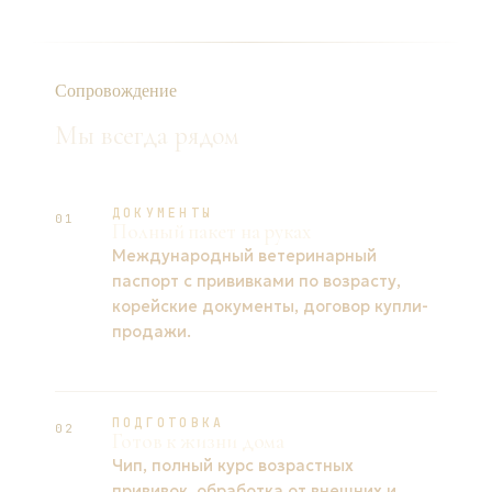
Сопровождение
Мы всегда рядом
ДОКУМЕНТЫ
01
Полный пакет на руках
Международный ветеринарный
паспорт с прививками по возрасту,
корейские документы, договор купли-
продажи.
ПОДГОТОВКА
02
Готов к жизни дома
Чип, полный курс возрастных
прививок, обработка от внешних и