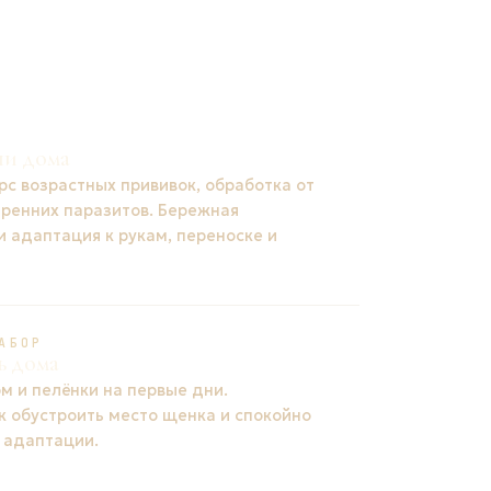
ни дома
рс возрастных прививок, обработка от
тренних паразитов. Бережная
и адаптация к рукам, переноске и
АБОР
ь дома
м и пелёнки на первые дни.
к обустроить место щенка и спокойно
 адаптации.