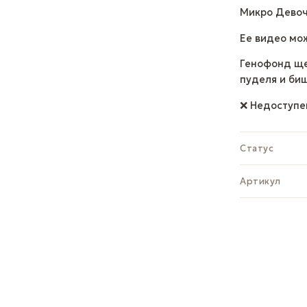
Микро Девоч
Ее видео мож
Генофонд ще
пуделя и би
❌ Недоступе
Статус
Артикул
ЗАДАТЬ В
Whats