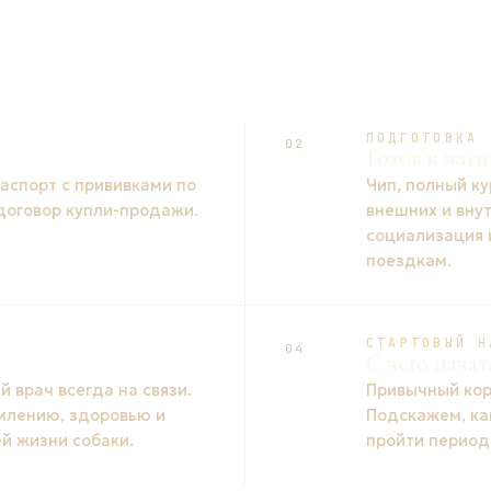
ПОДГОТОВКА
02
Готов к жиз
спорт с прививками по
Чип, полный ку
 договор купли-продажи.
внешних и вну
социализация 
поездкам.
СТАРТОВЫЙ Н
04
С чего начат
 врач всегда на связи.
Привычный кор
млению, здоровью и
Подскажем, ка
й жизни собаки.
пройти период