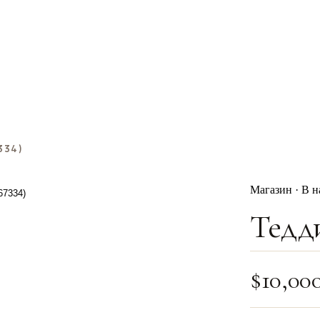
334)
Магазин · В 
Тедди
$
10,00