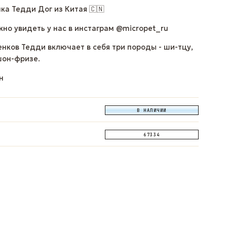
ка Тедди Дог из Китая 🇨🇳
но увидеть у нас в инстаграм @micropet_ru
нков Тедди включает в себя три породы - ши-тцу,
шон-фризе.
н
В НАЛИЧИИ
67334
ОПРОС
ЗАДАТЬ ВОПРОС
ЗАДАТЬ ВОПРОС
App
Telegram
Max