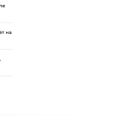
ле
ёт на
,