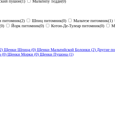
ский пушон
(1)
Мальтипу Тедди
(0)
 питомник
(2)
Шпиц питомник
(0)
Мальтезе питомник
(1)
(0)
Йорк питомник
(0)
Котон-Де-Тулеар питомник
(0)
Мо
2)
Щенки Шпица
(0)
Щенки Мальтийской Болонки
(2)
Другие п
а
(0)
Щенки Морки
(0)
Щенки Пушона
(1)