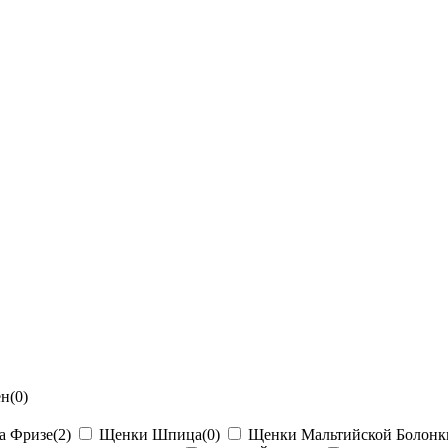
ен
(0)
а Фризе
(2)
Щенки Шпица
(0)
Щенки Мальтийской Болонк