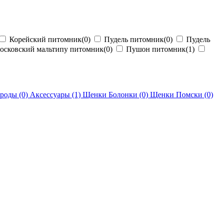
Корейский питомник
(0)
Пудель питомник
(0)
Пудель
сковский мальтипу питомник
(0)
Пушон питомник
(1)
ороды
(0)
Аксессуары
(1)
Щенки Болонки
(0)
Щенки Помски
(0)