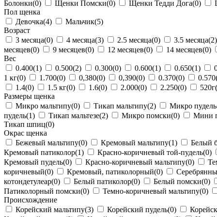
Болонки
(0)
Щенки Помски
(0)
Щенки Тедди Дога
(0)
Щ
Пол щенка
Девочка
(4)
Мальчик
(5)
Возраст
3 месяца
(0)
4 месяца
(3)
2.5 месяца
(0)
3.5 месяца
(2)
месяцев
(0)
9 месяцев
(0)
12 месяцев
(0)
14 месяцев
(0)
Вес
0.400
(1)
0.500
(2)
0.300
(0)
0.600
(1)
0.650
(1)
0
1 кг
(0)
1.700
(0)
0,380
(0)
0,390
(0)
0.370
(0)
0.570
1.4
(0)
1.5 кг
(0)
1.6
(0)
2.000
(0)
2.250
(0)
520г
Размеры щенка
Микро мальтипу
(0)
Тикап мальтипу
(2)
Микро пудель
пудель
(1)
Тикап мальтезе
(2)
Микро помски
(0)
Мини п
Тикап шпиц
(0)
Окрас щенка
Бежевый мальтипу
(0)
Кремовый мальтипу
(1)
Белый 
Кремовый патиколор
(1)
Красно-коричневый той-пудель
(0)
Кремовый пудель
(0)
Красно-коричневый мальтипу
(0)
Те
коричневый
(0)
Кремовый, патиколорный
(0)
Серебрянн
котондетулеар
(0)
Белый патиколор
(0)
Белый помски
(0)
Патиколорный помски
(0)
Темно-коричневый мальтипу
(0)
Происхождение
Корейский мальтипу
(3)
Корейский пудель
(0)
Корейс