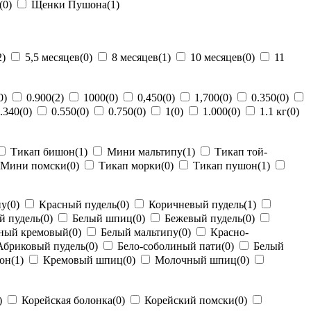
(0)
Щенки Пушона
(1)
2)
5,5 месяцев
(0)
8 месяцев
(1)
10 месяцев
(0)
11
0)
0.900
(2)
1000
(0)
0,450
(0)
1,700
(0)
0.350
(0)
.340
(0)
0.550
(0)
0.750
(0)
1
(0)
1.000
(0)
1.1 кг
(0)
Тикап бишон
(1)
Мини мальтипу
(1)
Тикап той-
Мини помски
(0)
Тикап морки
(0)
Тикап пушон
(1)
пу
(0)
Красный пудель
(0)
Коричневый пудель
(1)
й пудель
(0)
Белый шпиц
(0)
Бежевый пудель
(0)
ный кремовый
(0)
Белый мальтипу
(0)
Красно-
бриковый пудель
(0)
Бело-соболиный пати
(0)
Белый
он
(1)
Кремовый шпиц
(0)
Молочный шпиц
(0)
)
Корейская болонка
(0)
Корейский помски
(0)