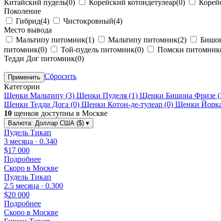
Китайский пудель
(0)
Корейский котондетулеар
(0)
Корей
Поколение
Гибрид
(4)
Чистокровный
(4)
Место вывода
Мальтипу питомник
(1)
Мальтипу питомник
(2)
Бишон
питомник
(0)
Той-пудель питомник
(0)
Помски питомник
Тедди Дог питомник
(0)
Сбросить
Применить
Категории
Щенки Мальтипу
(3)
Щенки Пуделя
(1)
Щенки Бишона Фризе
(
Щенки Тедди Дога
(0)
Щенки Котон-де-тулеар
(0)
Щенки Йорк
10
щенков доступны в Москве
Валюта:
Доллар США ($)
▾
Пудель Тикап
3 месяца · 0.340
$17 000
Подробнее
Скоро в Москве
Пудель Тикап
2.5 месяца · 0.300
$20 000
Подробнее
Скоро в Москве