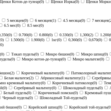
енки Котон-де-тулеар
(0)
Щенки Йорка
(0)
Щенки Морки
5 месяцев
(0)
6 месяцев
(1)
4.5 месяца
(0)
7 месяцев
(
6.5 мес
(0)
8.5 мес
(0)
,350
(0)
0.700
(0)
0.800
(0)
0.330
(0)
1,300
(2)
1.200
(
(0)
1.500
(0)
1.900
(0)
1кг
(0)
0,360
(0)
0,670
(0)
0
(0)
(0)
Тикап пудель
(0)
Микро бишон
(0)
Микро шпиц
(0)
удель
(0)
Микро котон-де-тулеар
(0)
Микро мальтезе
(0)
бишон
(2)
Коричневый мальтипу
(0)
Патиколорный мальти
Белая мальтезе
(2)
Абрикосовый мальтипу
(1)
Серебряны
мно кремовый мальтипу
(0)
Коричневый патиколор
(0)
Тем
ый
(0)
Серебряный мальтипу
(0)
Шоколадный пудель
(0)
А
Белый пудель
(0)
Коричневый помски
(0)
Кремовый пуш
Черный пудель
(0)
Шоколадный Той-пудель
(0)
кий бишон
(0)
Корейский шпиц
(0)
Корейский той-пудель
(0