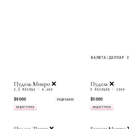
ВАЛЮТА:
ДОЛЛАР 
Пудель Микро ❌
Пудель ❌
2.5 МЕСЯЦА · 0.400
5 МЕСЯЦЕВ · 1000
$8 000
$5 000
ПОДРОБНЕЕ
НЕДОСТУПЕН
НЕДОСТУПЕН
Пудель Тикап ❌
Бишон Микро 