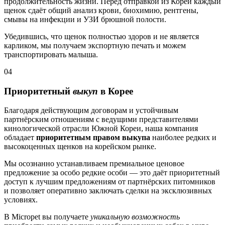
продолжительность жизни. Перед отправкой из Кореи каждый
щенок сдаёт общий анализ крови, биохимию, рентгены,
смывы на инфекции и УЗИ брюшной полости.
Убедившись, что щенок полностью здоров и не является
карликом, мы получаем экспортную печать и можем
транспортировать малыша.
04
Приоритетный
выкуп
в Корее
Благодаря действующим договорам и устойчивым
партнёрским отношениям с ведущими представителями
кинологической отрасли Южной Кореи, наша компания
обладает
приоритетным правом выкупа
наиболее редких и
высокоценных щенков на корейском рынке.
Мы осознанно устанавливаем премиальное ценовое
предложение за особо редкие особи — это даёт приоритетный
доступ к лучшим предложениям от партнёрских питомников
и позволяет оперативно заключать сделки на эксклюзивных
условиях.
В Micropet вы получаете
уникальную возможность