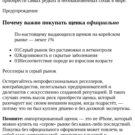
приобрести самых редких и необыкновенных собак в мире.
Предупреждение
Почему важно покупать щенка
официально
По-настоящему выдающихся щенков на корейском
рынке —
менее 1%
01
Серый рынок без растаможки и ветконтроля
02
Карликовость и скрытые заболевания
03
Несоответствие породе во взрослом возрасте
Реселлеры и серый рынок
Остерегайтесь непрофессиональных реселлеров,
контрабандистов, нелегальных предпринимателей и
дилетантов с искусственно созданной репутацией. В таких
случаях очень высок риск приобрести щенка, который
разочарует вас своим внешним видом, когда подрастёт, —
потому что он был куплен дёшево и без должной экспертизы.
Помните:
импортированный щенок — это не iPhone, который
можно купить на «сером» рынке без каких-либо последствий.
Покупка без официального оформления может повлечь за
собой кучу неприятностей, отсутствие гарантий и