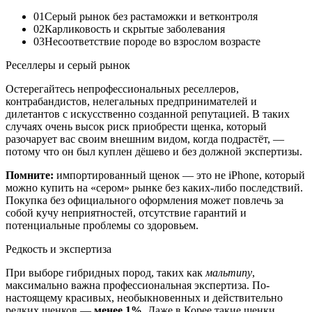
01
Серый рынок без растаможки и ветконтроля
02
Карликовость и скрытые заболевания
03
Несоответствие породе во взрослом возрасте
Реселлеры и серый рынок
Остерегайтесь непрофессиональных реселлеров,
контрабандистов, нелегальных предпринимателей и
дилетантов с искусственно созданной репутацией. В таких
случаях очень высок риск приобрести щенка, который
разочарует вас своим внешним видом, когда подрастёт, —
потому что он был куплен дёшево и без должной экспертизы.
Помните:
импортированный щенок — это не iPhone, который
можно купить на «сером» рынке без каких-либо последствий.
Покупка без официального оформления может повлечь за
собой кучу неприятностей, отсутствие гарантий и
потенциальные проблемы со здоровьем.
Редкость и экспертиза
При выборе гибридных пород, таких как
мальтипу
,
максимально важна профессиональная экспертиза. По-
настоящему красивых, необыкновенных и действительно
редких щенков —
менее 1%
. Даже в Корее такие щенки