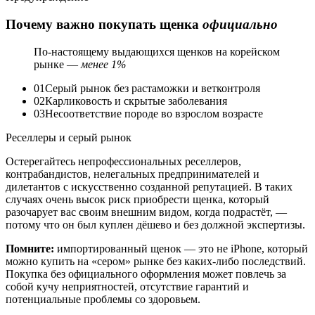
Почему важно покупать щенка
официально
По-настоящему выдающихся щенков на корейском
рынке —
менее 1%
01
Серый рынок без растаможки и ветконтроля
02
Карликовость и скрытые заболевания
03
Несоответствие породе во взрослом возрасте
Реселлеры и серый рынок
Остерегайтесь непрофессиональных реселлеров,
контрабандистов, нелегальных предпринимателей и
дилетантов с искусственно созданной репутацией. В таких
случаях очень высок риск приобрести щенка, который
разочарует вас своим внешним видом, когда подрастёт, —
потому что он был куплен дёшево и без должной экспертизы.
Помните:
импортированный щенок — это не iPhone, который
можно купить на «сером» рынке без каких-либо последствий.
Покупка без официального оформления может повлечь за
собой кучу неприятностей, отсутствие гарантий и
потенциальные проблемы со здоровьем.