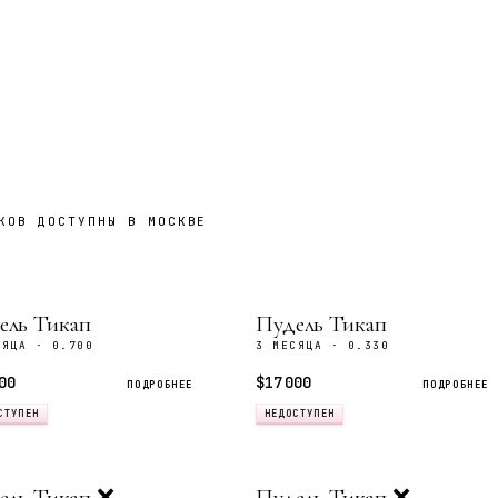
КОВ ДОСТУПНЫ В МОСКВЕ
ель Тикап
Пудель Тикап
СЯЦА · 0.700
3 МЕСЯЦА · 0.330
00
$17 000
ПОДРОБНЕЕ
ПОДРОБНЕЕ
СТУПЕН
НЕДОСТУПЕН
ель Тикап ❌
Пудель Тикап ❌