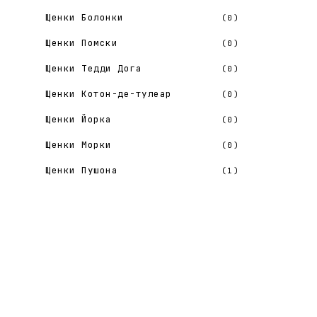
Шоколадный Той-пудель
(0)
Щенки Болонки
(0)
Щенки Помски
(0)
Щенки Тедди Дога
(0)
Щенки Котон-де-тулеар
(0)
Щенки Йорка
(0)
Щенки Морки
(0)
Щенки Пушона
(1)