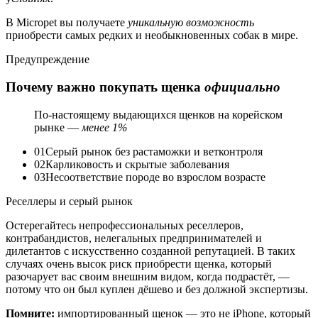
В Micropet вы получаете
уникальную возможность
приобрести самых редких и необыкновенных собак в мире.
Предупреждение
Почему важно покупать щенка
официально
По-настоящему выдающихся щенков на корейском
рынке —
менее 1%
01
Серый рынок без растаможки и ветконтроля
02
Карликовость и скрытые заболевания
03
Несоответствие породе во взрослом возрасте
Реселлеры и серый рынок
Остерегайтесь непрофессиональных реселлеров,
контрабандистов, нелегальных предпринимателей и
дилетантов с искусственно созданной репутацией. В таких
случаях очень высок риск приобрести щенка, который
разочарует вас своим внешним видом, когда подрастёт, —
потому что он был куплен дёшево и без должной экспертизы.
Помните:
импортированный щенок — это не iPhone, который