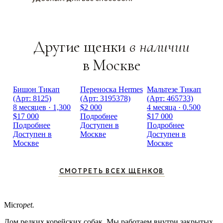
Другие щенки
в наличии
в Москве
Бишон Тикап
Переноска Hermes
Мальтезе Тикап
(Арт: 8125)
(Арт: 3195378)
(Арт: 465733)
8 месяцев · 1,300
$2 000
4 месяца · 0.500
$17 000
Подробнее
$17 000
Подробнее
Доступен в
Подробнее
Доступен в
Москве
Доступен в
Москве
Москве
СМОТРЕТЬ ВСЕХ ЩЕНКОВ
Micro
pet.
Дом редких корейских собак. Мы работаем внутри закрытых