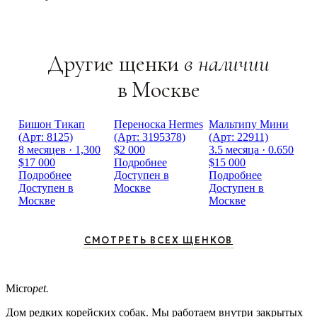
Другие щенки
в наличии
в Москве
Бишон Тикап
Переноска Hermes
Мальтипу Мини
(Арт: 8125)
(Арт: 3195378)
(Арт: 22911)
8 месяцев · 1,300
$2 000
3.5 месяца · 0.650
$17 000
Подробнее
$15 000
Подробнее
Доступен в
Подробнее
Доступен в
Москве
Доступен в
Москве
Москве
СМОТРЕТЬ ВСЕХ ЩЕНКОВ
Micro
pet.
Дом редких корейских собак. Мы работаем внутри закрытых