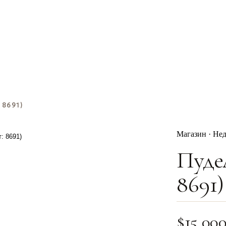
 8691)
Магазин · Не
Пуде
8691)
$
15,00