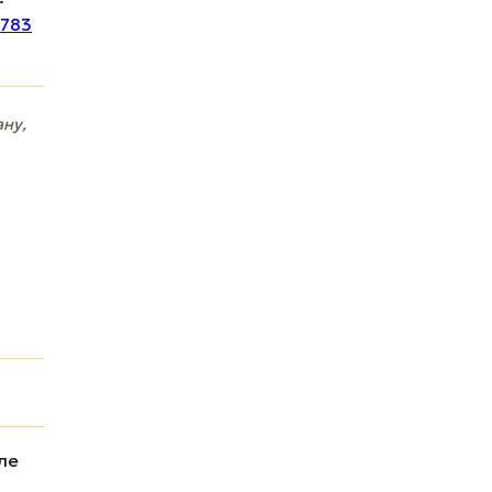
 783
ану,
ле