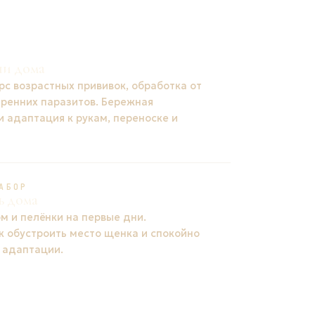
ни дома
рс возрастных прививок, обработка от
тренних паразитов. Бережная
и адаптация к рукам, переноске и
АБОР
ь дома
м и пелёнки на первые дни.
к обустроить место щенка и спокойно
 адаптации.