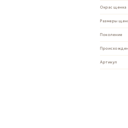
Окрас щенка
Размеры щен
Поколение
Происхожде
Артикул
ЗАДАТЬ В
Whats