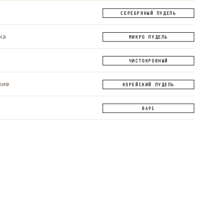
СЕРЕБРЯНЫЙ ПУДЕЛЬ
ка
МИКРО ПУДЕЛЬ
ЧИСТОКРОВНЫЙ
ние
КОРЕЙСКИЙ ПУДЕЛЬ
8691
ОПРОС
ЗАДАТЬ ВОПРОС
ЗАДАТЬ ВОПРОС
App
Telegram
Max