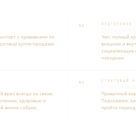
ПОДГОТОВКА
02
Готов к жиз
спорт с прививками по
Чип, полный ку
 договор купли-продажи.
внешних и вну
социализация 
поездкам.
СТАРТОВЫЙ Н
04
С чего начат
 врач всегда на связи.
Привычный кор
млению, здоровью и
Подскажем, ка
й жизни собаки.
пройти период