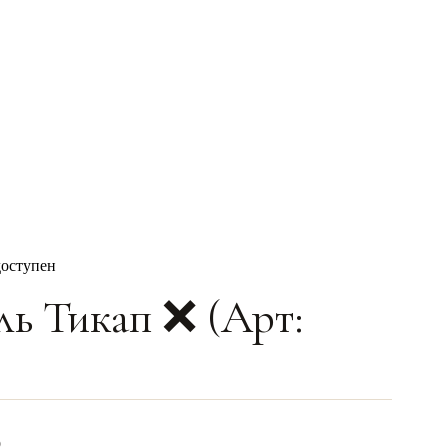
доступен
ль Тикап ❌ (Арт:
0