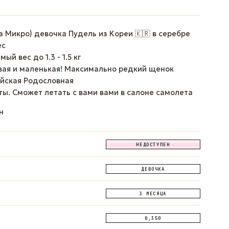
а Микро) девочка Пудель из Кореи 🇰🇷 в серебре
ес
й вес до 1.3 - 1.5 кг
вая и маленькая! Максимально редкий щенок
йская Родословная
ты. Сможет летать с вами вами в салоне самолета
н
НЕДОСТУПЕН
ДЕВОЧКА
3 МЕСЯЦА
0,350