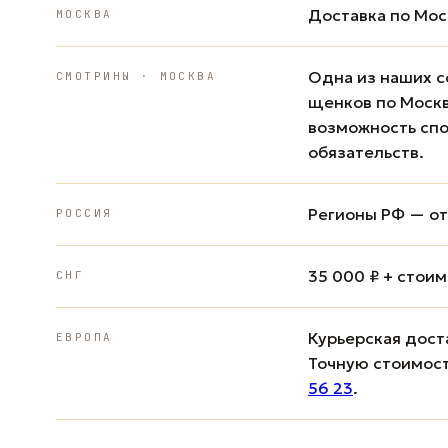
Доставка по Мос
МОСКВА
Одна из наших с
СМОТРИНЫ · МОСКВА
щенков по Москв
возможность спо
обязательств.
Регионы РФ — от 
РОССИЯ
35 000 ₽ + стои
СНГ
Курьерская доста
ЕВРОПА
Точную стоимост
56 23
.