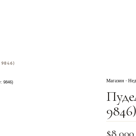
 9846)
Магазин · Не
Пуде
9846
$
8,000