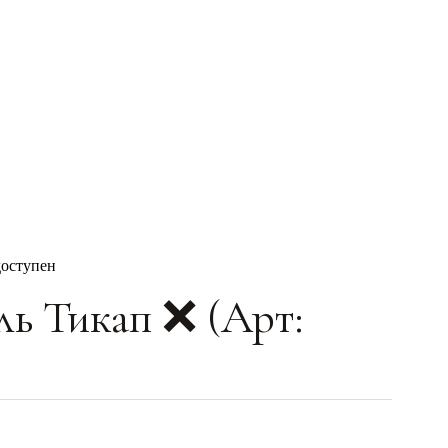
доступен
ль Тикап ❌ (Арт:
)