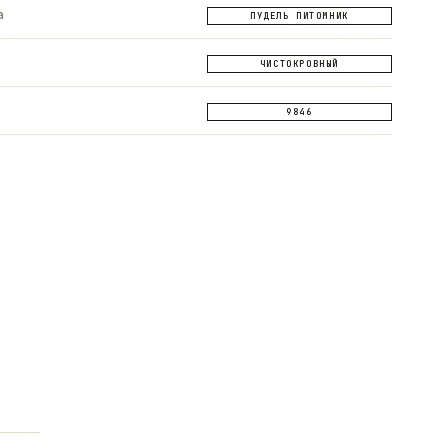
а
ПУДЕЛЬ ПИТОМНИК
ЧИСТОКРОВНЫЙ
9846
ОПРОС
ЗАДАТЬ ВОПРОС
ЗАДАТЬ ВОПРОС
App
Telegram
Max