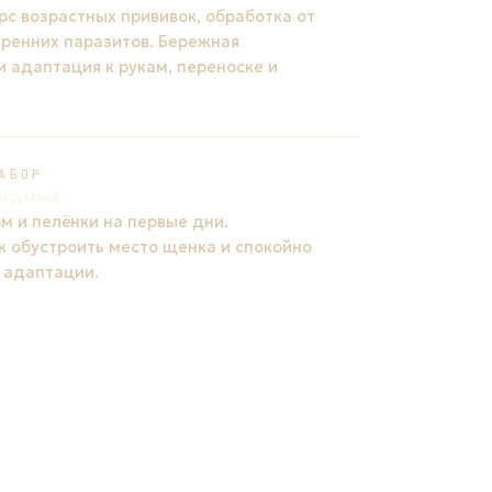
рс возрастных прививок, обработка от
тренних паразитов. Бережная
и адаптация к рукам, переноске и
АБОР
ь дома
м и пелёнки на первые дни.
к обустроить место щенка и спокойно
 адаптации.