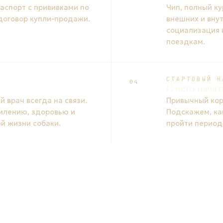
спорт с прививками по
Чип, полный ку
 договор купли-продажи.
внешних и вну
социализация 
поездкам.
СТАРТОВЫЙ Н
04
С чего начат
 врач всегда на связи.
Привычный кор
млению, здоровью и
Подскажем, ка
й жизни собаки.
пройти период