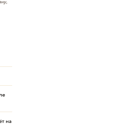
ану,
ле
ёт на