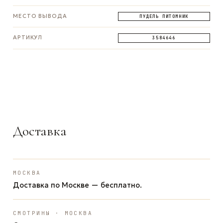
МЕСТО ВЫВОДА
ПУДЕЛЬ ПИТОМНИК
АРТИКУЛ
3584646
ЗАДАТЬ ВОПРОС
ЗАДАТЬ ВОПРОС
ЗАДАТЬ ВОПРОС
WhatsApp
Telegram
Max
Доставка
МОСКВА
Доставка по Москве — бесплатно.
СМОТРИНЫ · МОСКВА