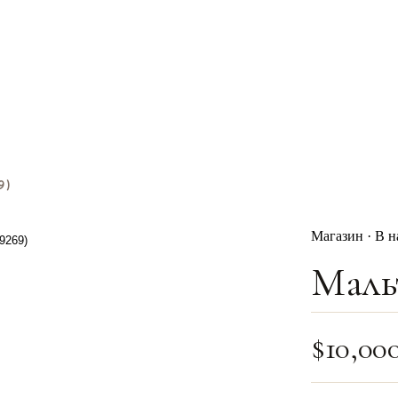
9)
Магазин · В 
Маль
$
10,00