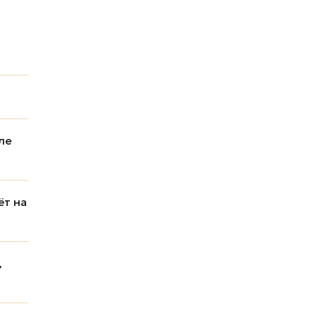
ле
ёт на
,