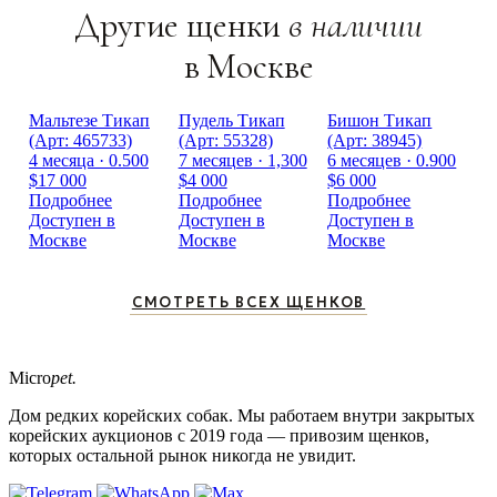
Другие щенки
в наличии
в Москве
Мальтезе Тикап
Пудель Тикап
Бишон Тикап
(Арт: 465733)
(Арт: 55328)
(Арт: 38945)
4 месяца · 0.500
7 месяцев · 1,300
6 месяцев · 0.900
$17 000
$4 000
$6 000
Подробнее
Подробнее
Подробнее
Доступен в
Доступен в
Доступен в
Москве
Москве
Москве
СМОТРЕТЬ ВСЕХ ЩЕНКОВ
Micro
pet.
Дом редких корейских собак. Мы работаем внутри закрытых
корейских аукционов с 2019 года — привозим щенков,
которых остальной рынок никогда не увидит.