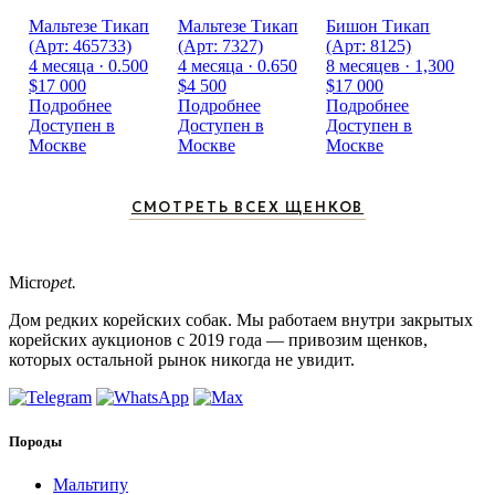
Мальтезе Тикап
Мальтезе Тикап
Бишон Тикап
(Арт: 465733)
(Арт: 7327)
(Арт: 8125)
4 месяца · 0.500
4 месяца · 0.650
8 месяцев · 1,300
$17 000
$4 500
$17 000
Подробнее
Подробнее
Подробнее
Доступен в
Доступен в
Доступен в
Москве
Москве
Москве
СМОТРЕТЬ ВСЕХ ЩЕНКОВ
Micro
pet.
Дом редких корейских собак. Мы работаем внутри закрытых
корейских аукционов с 2019 года — привозим щенков,
которых остальной рынок никогда не увидит.
Породы
Мальтипу