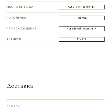
МЕСТО ВЫВОДА
МАЛЬТИПУ ПИТОМНИК
ПОКОЛЕНИЕ
ГИБРИД
ПРОИСХОЖДЕНИЕ
КОРЕЙСКИЙ МАЛЬТИПУ
АРТИКУЛ
314822
ЗАДАТЬ ВОПРОС
ЗАДАТЬ ВОПРОС
ЗАДАТЬ ВОПРОС
WhatsApp
Telegram
Max
Доставка
МОСКВА