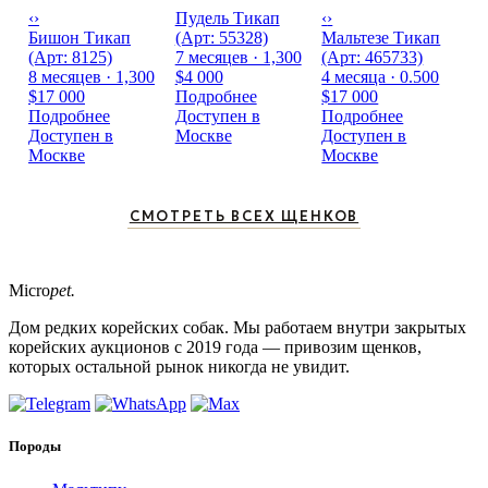
‹
›
Пудель Тикап
‹
›
Бишон Тикап
(Арт: 55328)
Мальтезе Тикап
(Арт: 8125)
7 месяцев · 1,300
(Арт: 465733)
8 месяцев · 1,300
$4 000
4 месяца · 0.500
$17 000
Подробнее
$17 000
Подробнее
Доступен в
Подробнее
Доступен в
Москве
Доступен в
Москве
Москве
СМОТРЕТЬ ВСЕХ ЩЕНКОВ
Micro
pet.
Дом редких корейских собак. Мы работаем внутри закрытых
корейских аукционов с 2019 года — привозим щенков,
которых остальной рынок никогда не увидит.
Породы