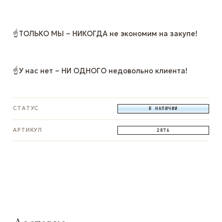
☝ТОЛЬКО МЫ – НИКОГДА не экономим на закупе!
☝У нас нет – НИ ОДНОГО недовольно клиента!
СТАТУС
В НАЛИЧИИ
АРТИКУЛ
2876
ЗАДАТЬ ВОПРОС
ЗАДАТЬ ВОПРОС
ЗАДАТЬ ВОПРОС
WhatsApp
Telegram
Max