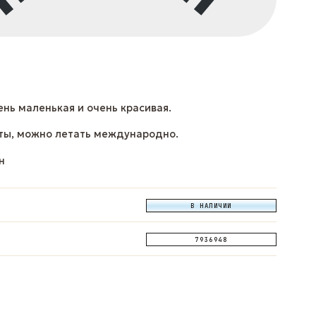
ень маленькая и очень красивая.
ты, можно летать международно.
н
В НАЛИЧИИ
7936948
ОПРОС
ЗАДАТЬ ВОПРОС
ЗАДАТЬ ВОПРОС
App
Telegram
Max