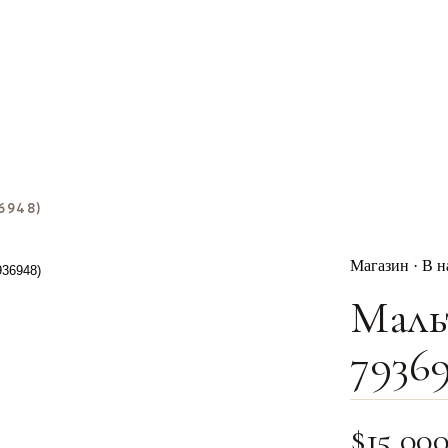
6948)
Магазин · В 
Маль
7936
$
15,00