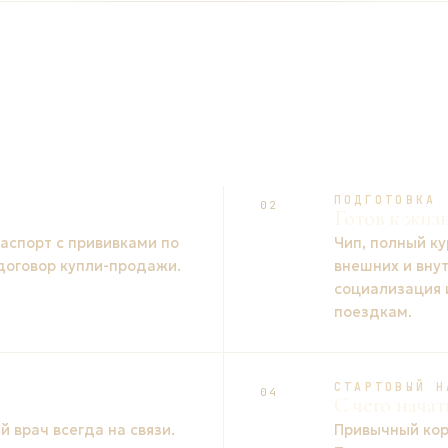
ПОДГОТОВКА
02
Готов к жиз
спорт с прививками по
Чип, полный ку
 договор купли-продажи.
внешних и вну
социализация 
поездкам.
СТАРТОВЫЙ Н
04
С чего начат
 врач всегда на связи.
Привычный кор