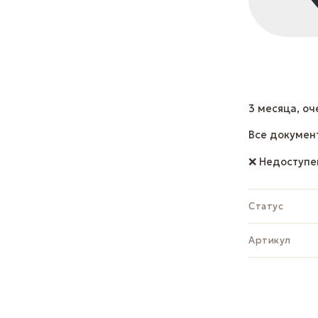
3 месяца, оч
Все докумен
❌ Недоступе
Статус
Артикул
ЗАДАТЬ В
Whats