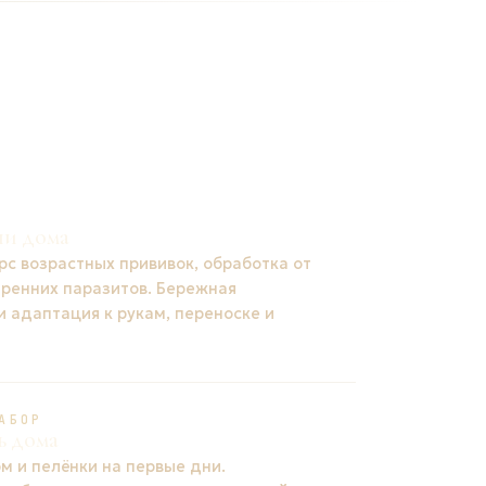
ни дома
рс возрастных прививок, обработка от
тренних паразитов. Бережная
и адаптация к рукам, переноске и
АБОР
ь дома
м и пелёнки на первые дни.