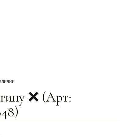
наличии
типу ❌ (Арт:
948)
0