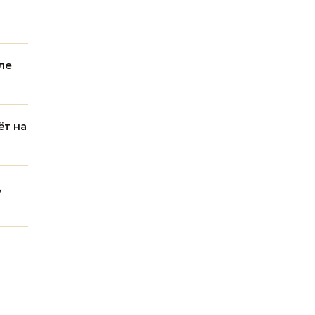
ле
ёт на
,