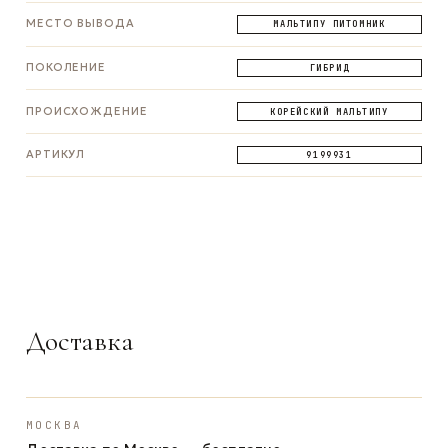
МЕСТО ВЫВОДА
МАЛЬТИПУ ПИТОМНИК
ПОКОЛЕНИЕ
ГИБРИД
ПРОИСХОЖДЕНИЕ
КОРЕЙСКИЙ МАЛЬТИПУ
АРТИКУЛ
9199931
ЗАДАТЬ ВОПРОС
ЗАДАТЬ ВОПРОС
ЗАДАТЬ ВОПРОС
WhatsApp
Telegram
Max
Доставка
МОСКВА