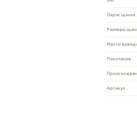
Вес
Окрас щенка
Размеры щен
Место вывод
Поколение
Происхожде
Артикул
ЗАДАТЬ В
Whats