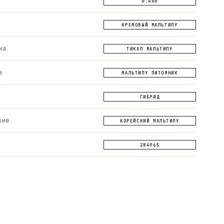
0.400
КРЕМОВЫЙ МАЛЬТИПУ
ка
ТИКАП МАЛЬТИПУ
а
МАЛЬТИПУ ПИТОМНИК
ГИБРИД
ние
КОРЕЙСКИЙ МАЛЬТИПУ
284965
ОПРОС
ЗАДАТЬ ВОПРОС
ЗАДАТЬ ВОПРОС
App
Telegram
Max