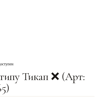
доступен
типу Тикап ❌ (Арт:
5)