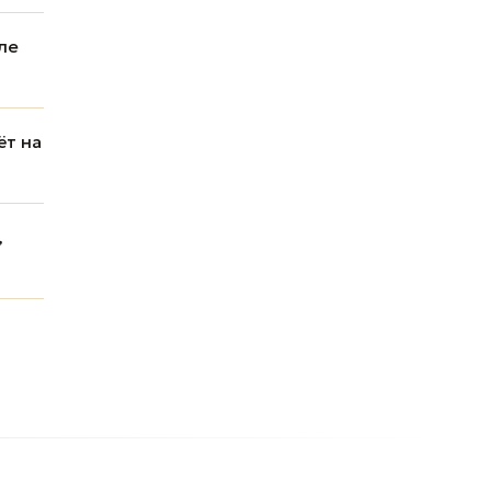
ле
ёт на
,