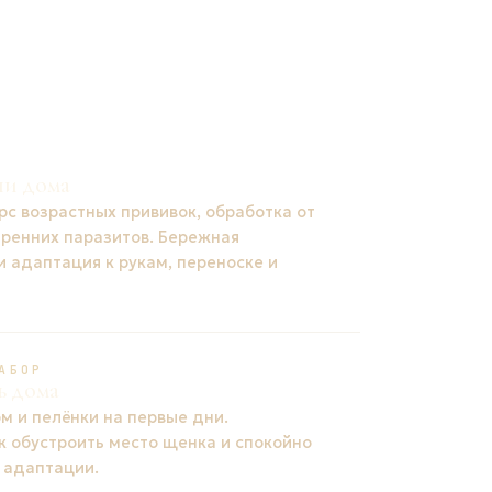
ни дома
рс возрастных прививок, обработка от
тренних паразитов. Бережная
и адаптация к рукам, переноске и
АБОР
ь дома
м и пелёнки на первые дни.
к обустроить место щенка и спокойно
 адаптации.