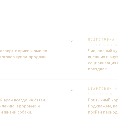
ПОДГОТОВКА
02
Готов к жиз
спорт с прививками по
Чип, полный ку
 договор купли-продажи.
внешних и вну
социализация 
поездкам.
СТАРТОВЫЙ Н
04
С чего начат
 врач всегда на связи.
Привычный кор
млению, здоровью и
Подскажем, ка
й жизни собаки.
пройти период