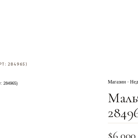
Т: 284965)
Магазин · Не
Маль
28496
$
6,000