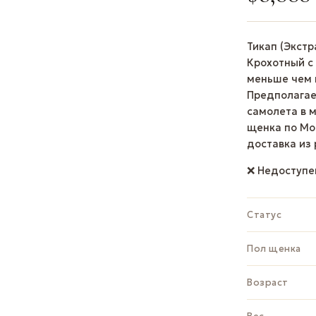
Тикап (Экстр
Крохотный с
меньше чем г
Предполагаем
самолета в 
щенка по Мос
доставка из 
❌ Недоступе
Статус
Пол щенка
Возраст