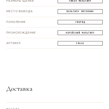
РАЗМЕРЫ ЩЕНКА
ТИКАП МАЛЬТИПУ
МЕСТО ВЫВОДА
МАЛЬТИПУ ПИТОМНИК
ПОКОЛЕНИЕ
ГИБРИД
ПРОИСХОЖДЕНИЕ
КОРЕЙСКИЙ МАЛЬТИПУ
АРТИКУЛ
38624
ЗАДАТЬ ВОПРОС
ЗАДАТЬ ВОПРОС
ЗАДАТЬ ВОПРОС
WhatsApp
Telegram
Max
Доставка