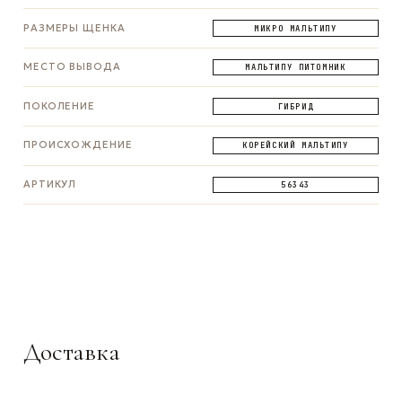
РАЗМЕРЫ ЩЕНКА
МИКРО МАЛЬТИПУ
МЕСТО ВЫВОДА
МАЛЬТИПУ ПИТОМНИК
ПОКОЛЕНИЕ
ГИБРИД
ПРОИСХОЖДЕНИЕ
КОРЕЙСКИЙ МАЛЬТИПУ
АРТИКУЛ
56343
ЗАДАТЬ ВОПРОС
ЗАДАТЬ ВОПРОС
ЗАДАТЬ ВОПРОС
WhatsApp
Telegram
Max
Доставка