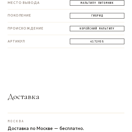
МЕСТО ВЫВОДА
МАЛЬТИПУ ПИТОМНИК
ПОКОЛЕНИЕ
ГИБРИД
ПРОИСХОЖДЕНИЕ
КОРЕЙСКИЙ МАЛЬТИПУ
АРТИКУЛ
4172935
ЗАДАТЬ ВОПРОС
ЗАДАТЬ ВОПРОС
ЗАДАТЬ ВОПРОС
WhatsApp
Telegram
Max
Доставка
МОСКВА
Доставка по Москве — бесплатно.