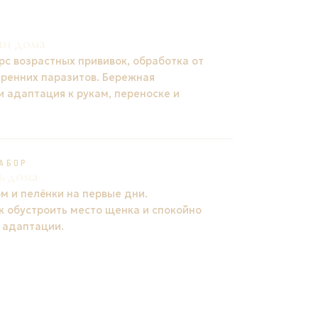
ни дома
рс возрастных прививок, обработка от
тренних паразитов. Бережная
и адаптация к рукам, переноске и
АБОР
ь дома
м и пелёнки на первые дни.
к обустроить место щенка и спокойно
 адаптации.