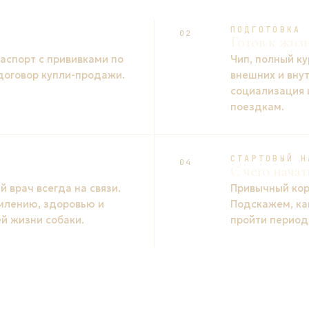
ПОДГОТОВКА
02
Готов к жиз
спорт с прививками по
Чип, полный ку
 договор купли-продажи.
внешних и вну
социализация 
поездкам.
СТАРТОВЫЙ Н
04
С чего начат
 врач всегда на связи.
Привычный кор
млению, здоровью и
Подскажем, ка
й жизни собаки.
пройти период