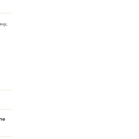
ану,
ле