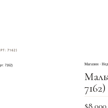
Т: 7162)
Магазин · Не
Маль
7162)
$
8,000