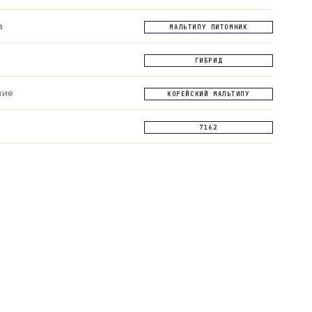
а
МАЛЬТИПУ ПИТОМНИК
ГИБРИД
ние
КОРЕЙСКИЙ МАЛЬТИПУ
7162
ОПРОС
ЗАДАТЬ ВОПРОС
ЗАДАТЬ ВОПРОС
App
Telegram
Max