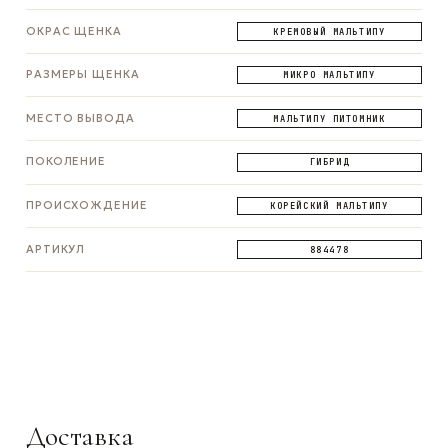
ОКРАС ЩЕНКА
КРЕМОВЫЙ МАЛЬТИПУ
РАЗМЕРЫ ЩЕНКА
МИКРО МАЛЬТИПУ
МЕСТО ВЫВОДА
МАЛЬТИПУ ПИТОМНИК
ПОКОЛЕНИЕ
ГИБРИД
ПРОИСХОЖДЕНИЕ
КОРЕЙСКИЙ МАЛЬТИПУ
АРТИКУЛ
884478
ЗАДАТЬ ВОПРОС
ЗАДАТЬ ВОПРОС
ЗАДАТЬ ВОПРОС
WhatsApp
Telegram
Max
Доставка