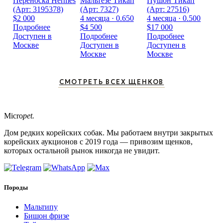
Переноска Hermes
Мальтезе Тикап
Пушон Тикап
(Арт: 3195378)
(Арт: 7327)
(Арт: 27516)
$2 000
4 месяца · 0.650
4 месяца · 0.500
Подробнее
$4 500
$17 000
Доступен в
Подробнее
Подробнее
Москве
Доступен в
Доступен в
Москве
Москве
СМОТРЕТЬ ВСЕХ ЩЕНКОВ
Micro
pet.
Дом редких корейских собак. Мы работаем внутри закрытых
корейских аукционов с 2019 года — привозим щенков,
которых остальной рынок никогда не увидит.
Породы
Мальтипу
Бишон фризе