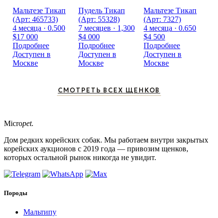
Мальтезе Тикап
Пудель Тикап
Мальтезе Тикап
(Арт: 465733)
(Арт: 55328)
(Арт: 7327)
4 месяца · 0.500
7 месяцев · 1,300
4 месяца · 0.650
$17 000
$4 000
$4 500
Подробнее
Подробнее
Подробнее
Доступен в
Доступен в
Доступен в
Москве
Москве
Москве
СМОТРЕТЬ ВСЕХ ЩЕНКОВ
Micro
pet.
Дом редких корейских собак. Мы работаем внутри закрытых
корейских аукционов с 2019 года — привозим щенков,
которых остальной рынок никогда не увидит.
Породы
Мальтипу