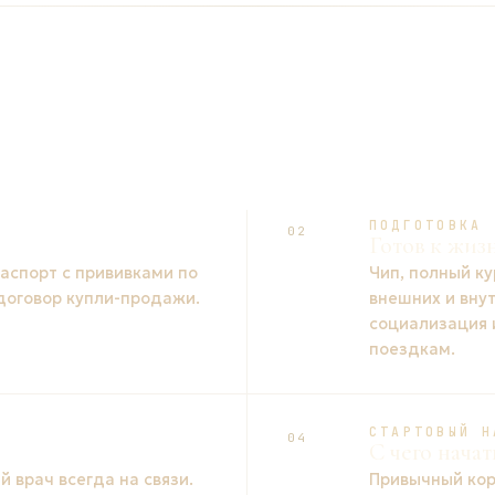
ПОДГОТОВКА
02
Готов к жиз
спорт с прививками по
Чип, полный ку
 договор купли-продажи.
внешних и вну
социализация 
поездкам.
СТАРТОВЫЙ Н
04
С чего начат
 врач всегда на связи.
Привычный кор