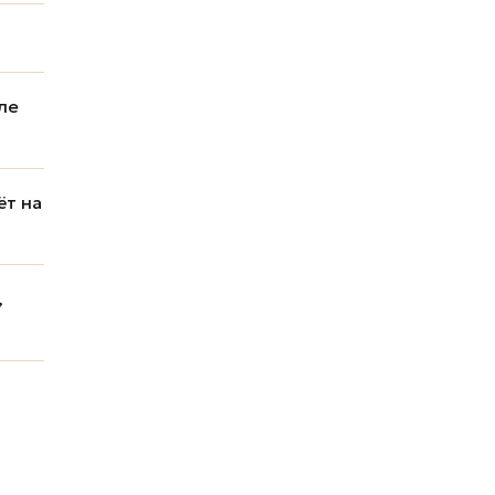
ле
ёт на
,