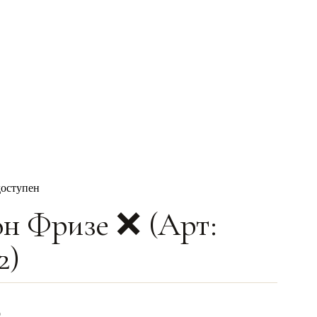
доступен
н Фризе ❌️ (Арт:
2)
0