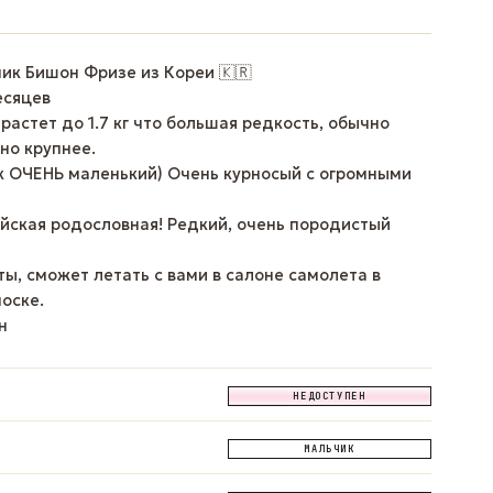
ик Бишон Фризе из Кореи 🇰🇷
есяцев
вырастет до 1.7 кг что большая редкость, обычно
но крупнее.
к ОЧЕНЬ маленький) Очень курносый с огромными
йская родословная! Редкий, очень породистый
ы, сможет летать с вами в салоне самолета в
оске.
н
НЕДОСТУПЕН
МАЛЬЧИК