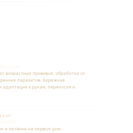
ни дома
рс возрастных прививок, обработка от
тренних паразитов. Бережная
и адаптация к рукам, переноске и
АБОР
ь дома
м и пелёнки на первые дни.