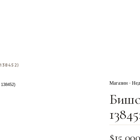
 138452)
Магазин · Не
Бишо
13845
$
15,00