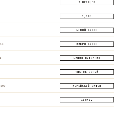
7 МЕСЯЦЕВ
1,300
БЕЛЫЙ БИШОН
ка
МИКРО БИШОН
а
БИШОН ПИТОМНИК
ЧИСТОКРОВНЫЙ
ние
КОРЕЙСКИЙ БИШОН
138452
ОПРОС
ЗАДАТЬ ВОПРОС
ЗАДАТЬ ВОПРОС
App
Telegram
Max