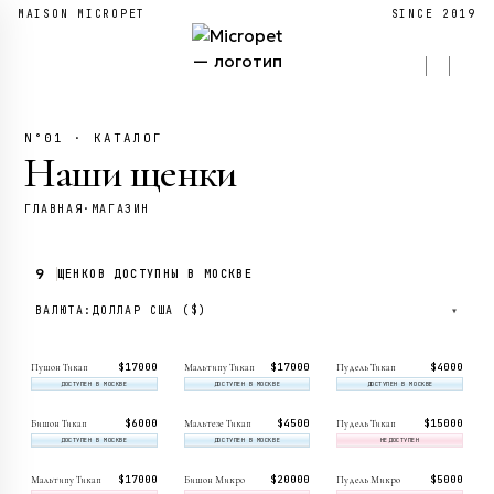
MAISON MICROPET
SINCE 2019
N°01 · КАТАЛОГ
Наши щенки
ГЛАВНАЯ
·
МАГАЗИН
9
ЩЕНКОВ ДОСТУПНЫ В МОСКВЕ
ВАЛЮТА:
ДОЛЛАР США ($)
▾
$17 000
$17 000
$4 000
Пушон Тикап
Мальтипу Тикап
Пудель Тикап
ДОСТУПЕН В МОСКВЕ
ДОСТУПЕН В МОСКВЕ
ДОСТУПЕН В МОСКВЕ
$6 000
$4 500
$15 000
Бишон Тикап
Мальтезе Тикап
Пудель Тикап
ДОСТУПЕН В МОСКВЕ
ДОСТУПЕН В МОСКВЕ
НЕДОСТУПЕН
$17 000
$20 000
$5 000
Мальтипу Тикап
Бишон Микро
Пудель Микро